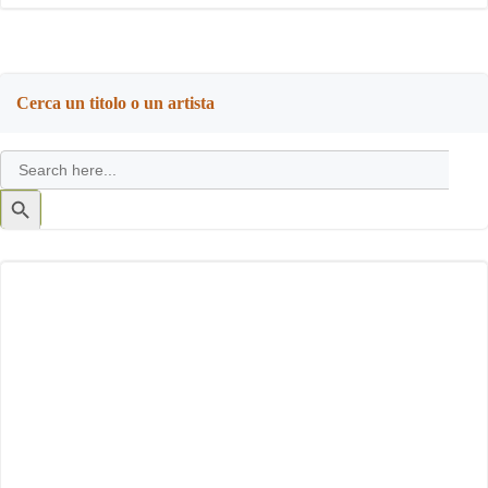
Cerca un titolo o un artista
Search
for:
Search
Button