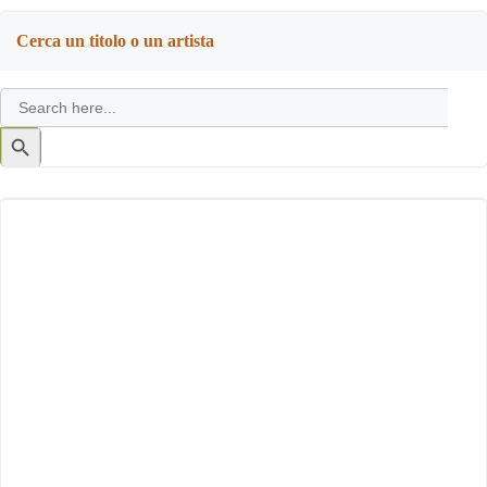
Cerca un titolo o un artista
Search
for:
Search
Button