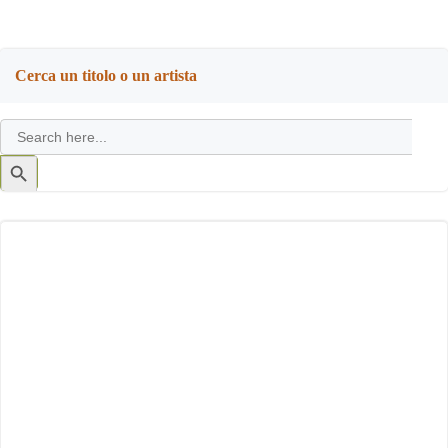
Cerca un titolo o un artista
Search
for:
Search
Button