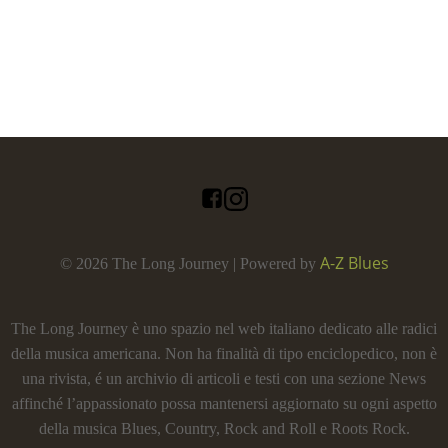
A-Z Blues
© 2026 The Long Journey | Powered by
The Long Journey è uno spazio nel web italiano dedicato alle radici
della musica americana. Non ha finalità di tipo enciclopedico, non è
una rivista, é un archivio di articoli e testi con una sezione News
affinché l’appassionato possa mantenersi aggiornato su ogni aspetto
della musica Blues, Country, Rock and Roll e Roots Rock.