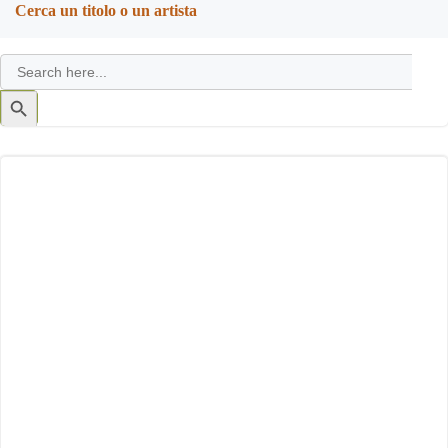
Cerca un titolo o un artista
Search
for:
Search
Button