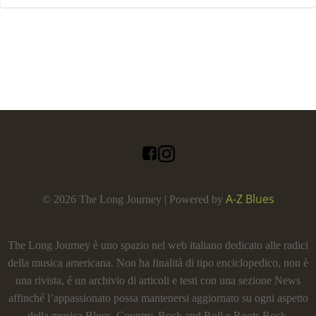
A-Z Blues
© 2026 The Long Journey | Powered by
The Long Journey è uno spazio nel web italiano dedicato alle radici
della musica americana. Non ha finalità di tipo enciclopedico, non è
una rivista, é un archivio di articoli e testi con una sezione News
affinché l’appassionato possa mantenersi aggiornato su ogni aspetto
della musica Blues, Country, Rock and Roll e Roots Rock.