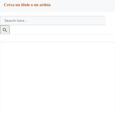
Cerca un titolo o un artista
Search
for:
Search
Button