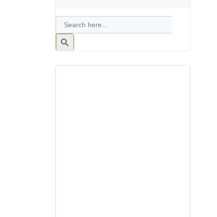
Search
for:
Search
Button