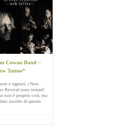
hn Cowan Band –
ew Tattoo”
nore e signori, i New
ss Revival sono tornati!
se non è proprio così, ma
rimo ascolto di questo
]