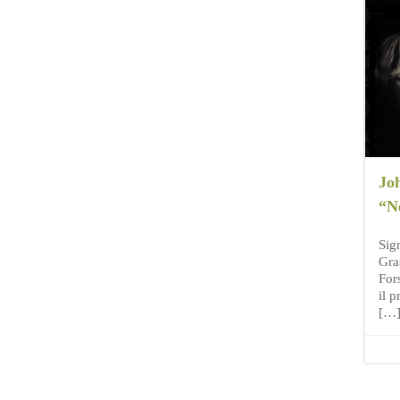
Jo
“N
Sig
Gra
For
il p
[…