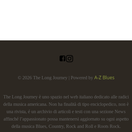
A-Z Blues
© 2026 The Long Journey | Powered by
The Long Journey è uno spazio nel web italiano dedicato alle radici
della musica americana. Non ha finalità di tipo enciclopedico, non è
una rivista, é un archivio di articoli e testi con una sezione News
affinché l’appassionato possa mantenersi aggiornato su ogni aspetto
della musica Blues, Country, Rock and Roll e Roots Rock.