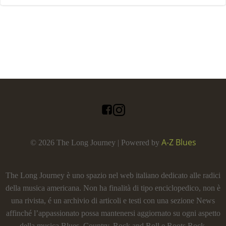
A-Z Blues
© 2026 The Long Journey | Powered by
The Long Journey è uno spazio nel web italiano dedicato alle radici
della musica americana. Non ha finalità di tipo enciclopedico, non è
una rivista, é un archivio di articoli e testi con una sezione News
affinché l’appassionato possa mantenersi aggiornato su ogni aspetto
della musica Blues, Country, Rock and Roll e Roots Rock.