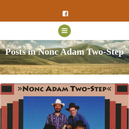
Vai
al
contenuto
Posts in Nonc Adam Two-Step