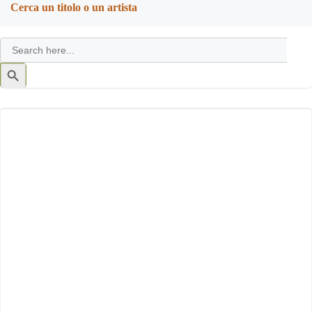
Cerca un titolo o un artista
Search
for:
Search
Button