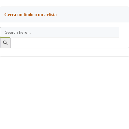
Cerca un titolo o un artista
Search
for:
Search
Button