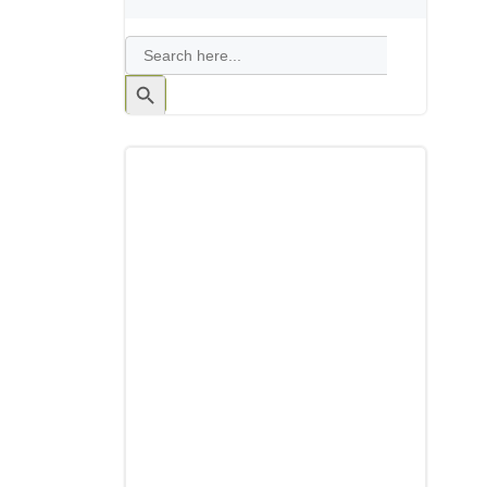
Search
for:
Search
Button