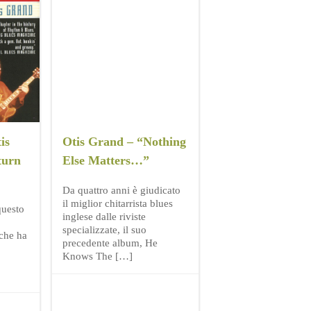
is
Otis Grand – “Nothing
turn
Else Matters…”
Da quattro anni è giudicato
il miglior chitarrista blues
questo
inglese dalle riviste
specializzate, il suo
 che ha
precedente album, He
Knows The […]