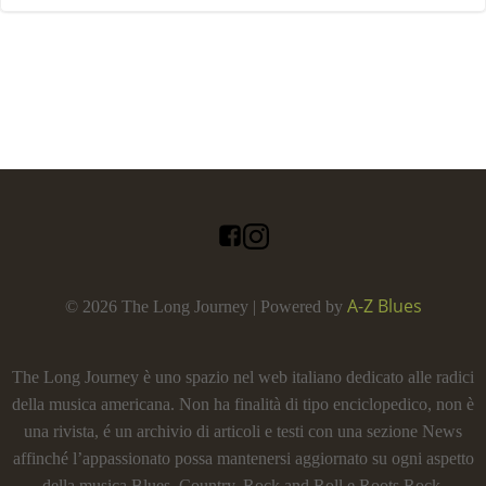
A-Z Blues
© 2026 The Long Journey | Powered by
The Long Journey è uno spazio nel web italiano dedicato alle radici
della musica americana. Non ha finalità di tipo enciclopedico, non è
una rivista, é un archivio di articoli e testi con una sezione News
affinché l’appassionato possa mantenersi aggiornato su ogni aspetto
della musica Blues, Country, Rock and Roll e Roots Rock.