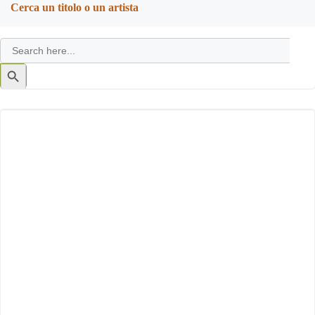
Cerca un titolo o un artista
Search
for:
Search
Button