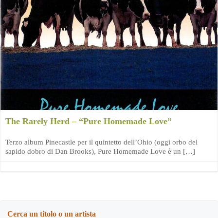
The Rarely Herd – “Pure Homemade Love”
Terzo album Pinecastle per il quintetto dell’Ohio (oggi orbo del
sapido dobro di Dan Brooks), Pure Homemade Love è un […]
Cerca un titolo o un artista