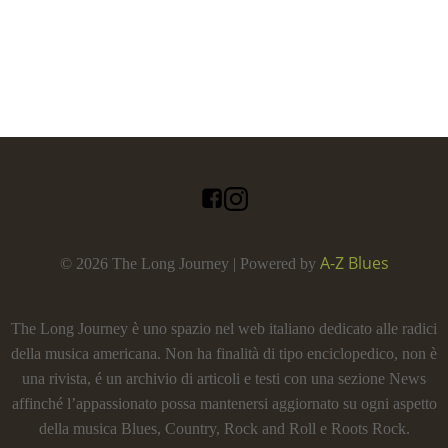
A-Z Blues
© 2026 The Long Journey | Powered by
The Long Journey è uno spazio nel web italiano dedicato alle radici
della musica americana. Non ha finalità di tipo enciclopedico, non è
una rivista, é un archivio di articoli e testi con una sezione News
affinché l’appassionato possa mantenersi aggiornato su ogni aspetto
della musica Blues, Country, Rock and Roll e Roots Rock.