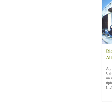
Ric
Ali
A p
Cal
un a
tipi
[…