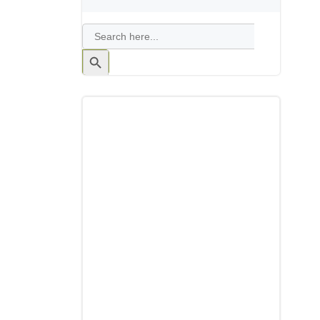
Search
for:
Search
Button