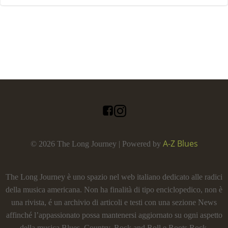
A-Z Blues
© 2026 The Long Journey | Powered by
The Long Journey è uno spazio nel web italiano dedicato alle radici
della musica americana. Non ha finalità di tipo enciclopedico, non è
una rivista, é un archivio di articoli e testi con una sezione News
affinché l’appassionato possa mantenersi aggiornato su ogni aspetto
della musica Blues, Country, Rock and Roll e Roots Rock.