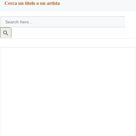
Cerca un titolo o un artista
Search
for:
Search
Button