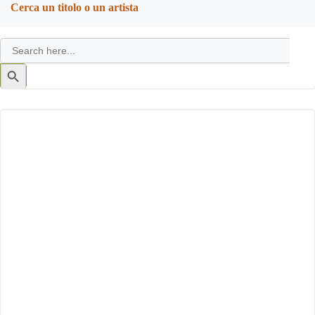
Cerca un titolo o un artista
Search
for:
Search
Button