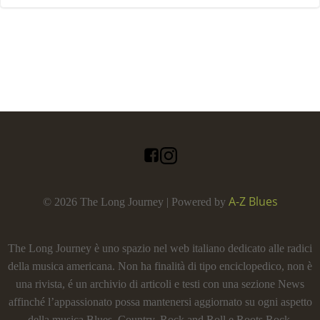
A-Z Blues
© 2026 The Long Journey | Powered by
The Long Journey è uno spazio nel web italiano dedicato alle radici
della musica americana. Non ha finalità di tipo enciclopedico, non è
una rivista, é un archivio di articoli e testi con una sezione News
affinché l’appassionato possa mantenersi aggiornato su ogni aspetto
della musica Blues, Country, Rock and Roll e Roots Rock.