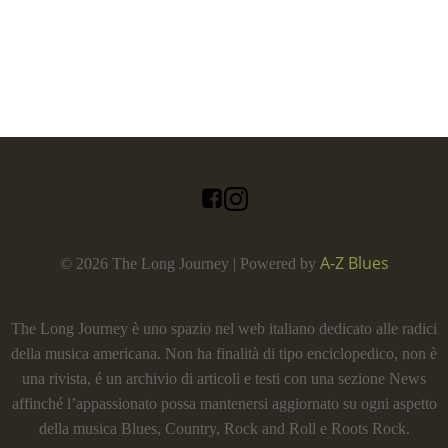
A-Z Blues
© 2026 The Long Journey | Powered by
The Long Journey è uno spazio nel web italiano dedicato alle radici
della musica americana. Non ha finalità di tipo enciclopedico, non è
una rivista, é un archivio di articoli e testi con una sezione News
affinché l’appassionato possa mantenersi aggiornato su ogni aspetto
della musica Blues, Country, Rock and Roll e Roots Rock.