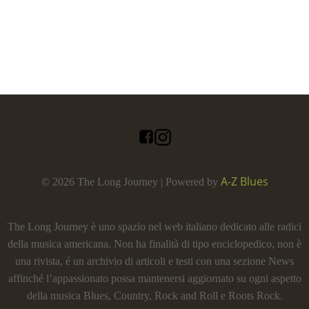
A-Z Blues
© 2026 The Long Journey | Powered by
The Long Journey è uno spazio nel web italiano dedicato alle radici
della musica americana. Non ha finalità di tipo enciclopedico, non è
una rivista, é un archivio di articoli e testi con una sezione News
affinché l’appassionato possa mantenersi aggiornato su ogni aspetto
della musica Blues, Country, Rock and Roll e Roots Rock.