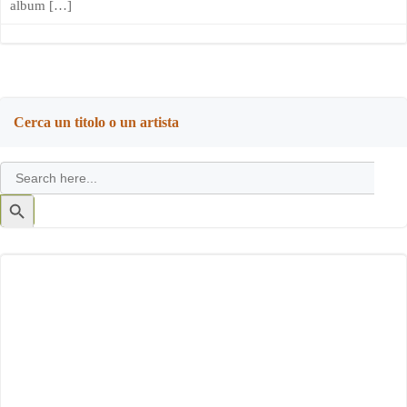
album […]
Cerca un titolo o un artista
Search
for:
Search
Button