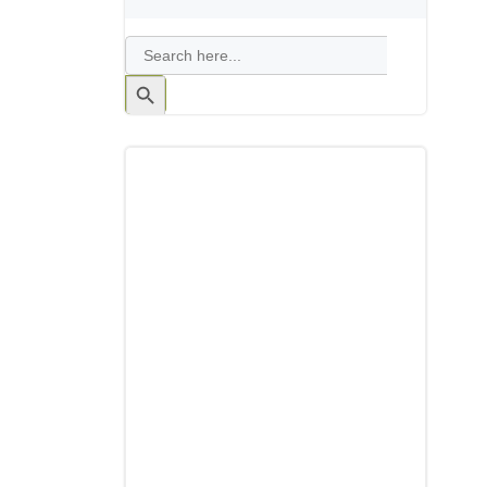
Search
for:
Search
Button