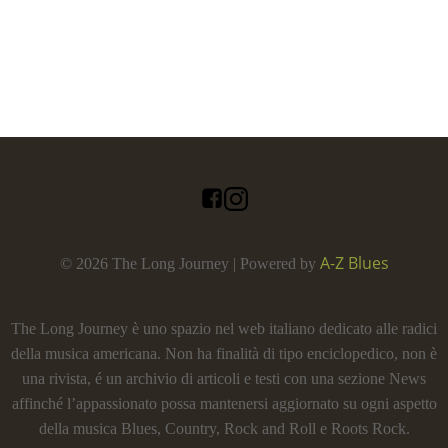
A-Z Blues
© 2026 The Long Journey | Powered by
The Long Journey è uno spazio nel web italiano dedicato alle radici
della musica americana. Non ha finalità di tipo enciclopedico, non è
una rivista, é un archivio di articoli e testi con una sezione News
affinché l’appassionato possa mantenersi aggiornato su ogni aspetto
della musica Blues, Country, Rock and Roll e Roots Rock.