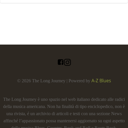
A-Z Blues
© 2026 The Long Journey | Powered by
The Long Journey è uno spazio nel web italiano dedicato alle radici
della musica americana. Non ha finalità di tipo enciclopedico, non è
una rivista, é un archivio di articoli e testi con una sezione News
affinché l’appassionato possa mantenersi aggiornato su ogni aspetto
della musica Blues, Country, Rock and Roll e Roots Rock.