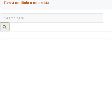
Cerca un titolo o un artista
Search
for:
Search
Button