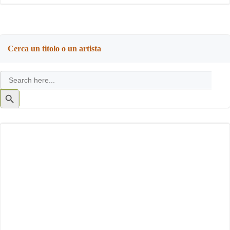
Cerca un titolo o un artista
Search
for:
Search
Button