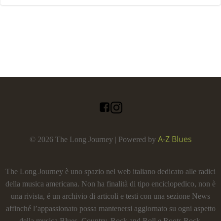
A-Z Blues
© 2026 The Long Journey | Powered by
The Long Journey è uno spazio nel web italiano dedicato alle radici
della musica americana. Non ha finalità di tipo enciclopedico, non è
una rivista, é un archivio di articoli e testi con una sezione News
affinché l’appassionato possa mantenersi aggiornato su ogni aspetto
della musica Blues, Country, Rock and Roll e Roots Rock.