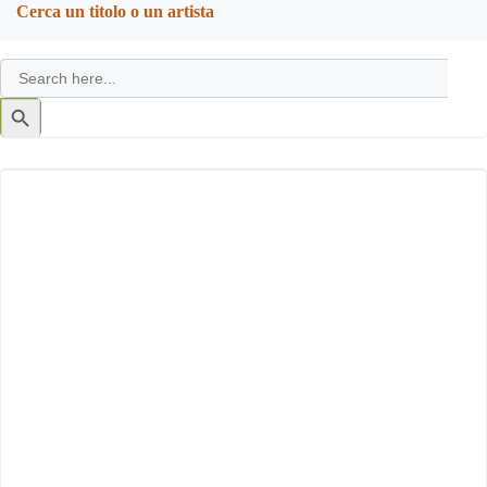
Cerca un titolo o un artista
Search
for:
Search
Button