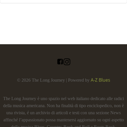
A-Z Blues
© 2026 The Long Journey | Powered by
The Long Journey è uno spazio nel web italiano dedicato alle radici
della musica americana. Non ha finalità di tipo enciclopedico, non è
una rivista, é un archivio di articoli e testi con una sezione News
affinché l’appassionato possa mantenersi aggiornato su ogni aspetto
della musica Blues, Country, Rock and Roll e Roots Rock.