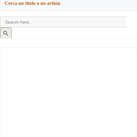
Cerca un titolo o un artista
Search
for:
Search
Button