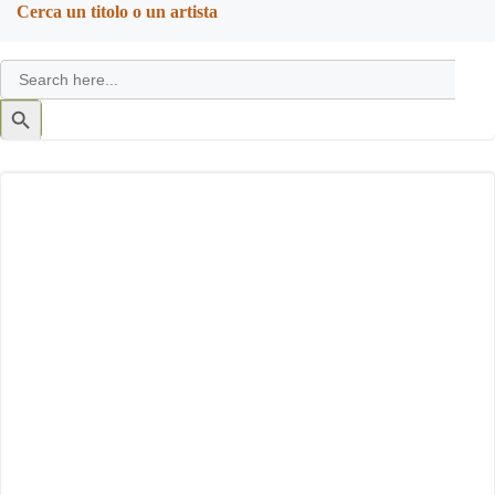
Cerca un titolo o un artista
Search
for:
Search
Button