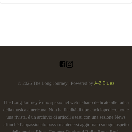
A-Z Blues
© 2026 The Long Journey | Powered by
The Long Journey è uno spazio nel web italiano dedicato alle radici
della musica americana. Non ha finalità di tipo enciclopedico, non è
una rivista, é un archivio di articoli e testi con una sezione News
affinché l’appassionato possa mantenersi aggiornato su ogni aspetto
della musica Blues, Country, Rock and Roll e Roots Rock.