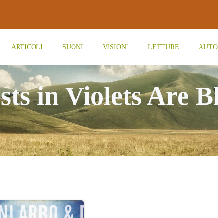
ARTICOLI
SUONI
VISIONI
LETTURE
AUTO
sts in Violets Are B