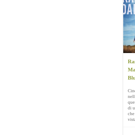
Ra
Ma
Bl
Cin
nell
ques
di 
che 
vis