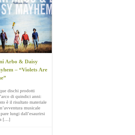
ni Arbo & Daisy
yhem – “Violets Are
ue”
que dischi prodotti
’arco di quindici anni:
to è il risultato materiale
un’avventura musicale
pare lungi dall’esaurirsi
ta […]