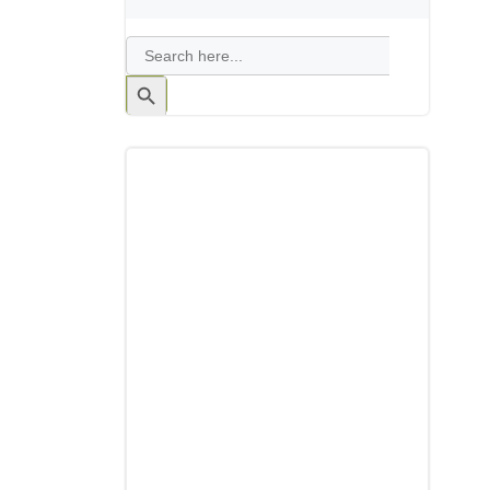
Search
for:
Search
Button