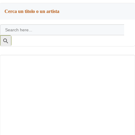
Cerca un titolo o un artista
Search
for:
Search
Button