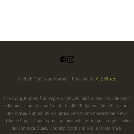
A-Z Blues
© 2026 The Long Journey | Powered by
The Long Journey è uno spazio nel web italiano dedicato alle radici
della musica americana. Non ha finalità di tipo enciclopedico, non è
una rivista, é un archivio di articoli e testi con una sezione News
affinché l’appassionato possa mantenersi aggiornato su ogni aspetto
della musica Blues, Country, Rock and Roll e Roots Rock.