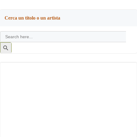
Cerca un titolo o un artista
Search
for:
Search
Button