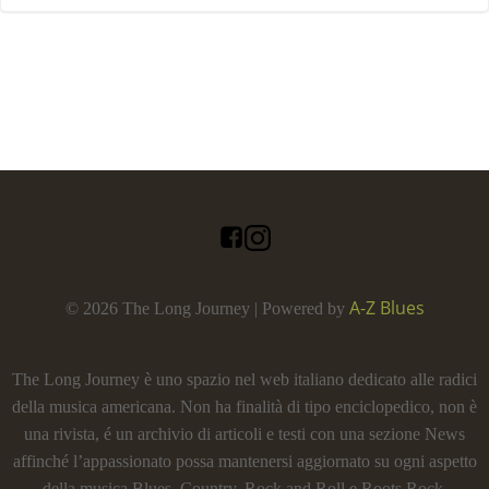
A-Z Blues
© 2026 The Long Journey | Powered by
The Long Journey è uno spazio nel web italiano dedicato alle radici
della musica americana. Non ha finalità di tipo enciclopedico, non è
una rivista, é un archivio di articoli e testi con una sezione News
affinché l’appassionato possa mantenersi aggiornato su ogni aspetto
della musica Blues, Country, Rock and Roll e Roots Rock.