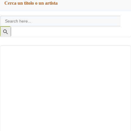
Cerca un titolo o un artista
Search
for:
Search
Button