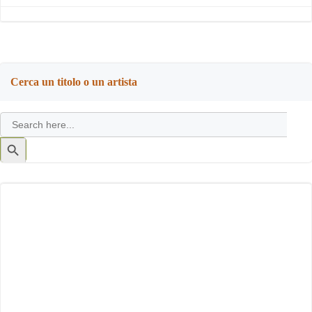
Cerca un titolo o un artista
Search
for:
Search
Button