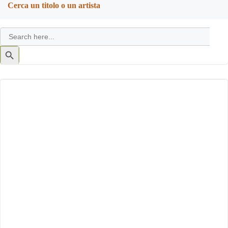
Cerca un titolo o un artista
Search
for:
Search
Button