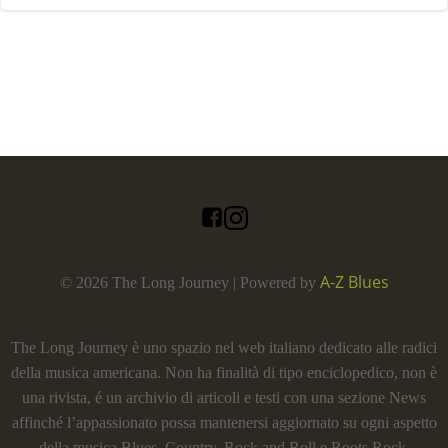
A-Z Blues
© 2026 The Long Journey | Powered by
The Long Journey è uno spazio nel web italiano dedicato alle radici
della musica americana. Non ha finalità di tipo enciclopedico, non è
una rivista, é un archivio di articoli e testi con una sezione News
affinché l’appassionato possa mantenersi aggiornato su ogni aspetto
della musica Blues, Country, Rock and Roll e Roots Rock.