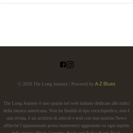
A-Z Blues
© 2026 The Long Journey | Powered by
The Long Journey è uno spazio nel web italiano dedicato alle radici
della musica americana. Non ha finalità di tipo enciclopedico, non è
una rivista, é un archivio di articoli e testi con una sezione News
affinché l’appassionato possa mantenersi aggiornato su ogni aspetto
della musica Blues, Country, Rock and Roll e Roots Rock.