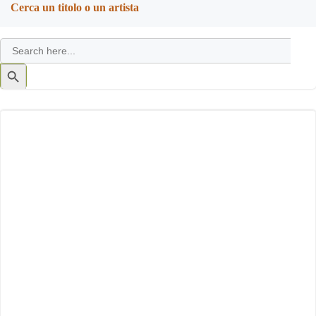
Cerca un titolo o un artista
Search
for:
Search
Button