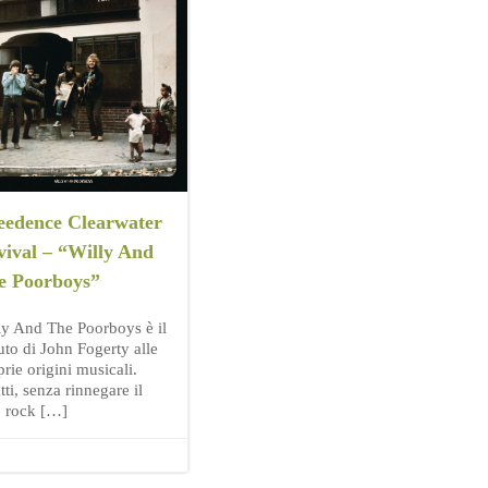
eedence Clearwater
vival – “Willy And
e Poorboys”
ly And The Poorboys è il
uto di John Fogerty alle
rie origini musicali.
tti, senza rinnegare il
o rock […]