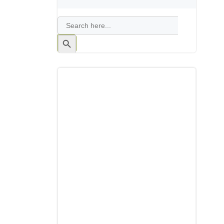
Search
for:
Search
Button