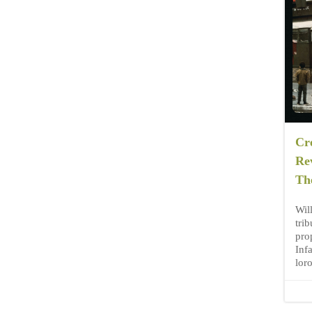
Cr
Re
Th
Wil
trib
prop
Infa
lor