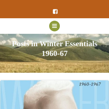
Vai
al
contenuto
Posts in Winter Essentials
1960-67