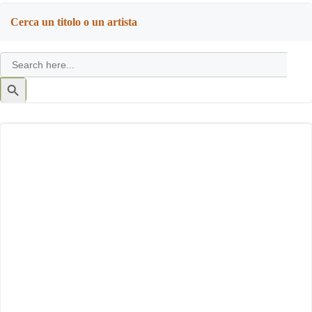
Cerca un titolo o un artista
Search
for:
Search
Button