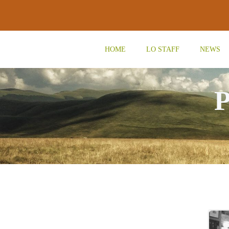
Vai
al
contenuto
HOME
LO STAFF
NEWS
P