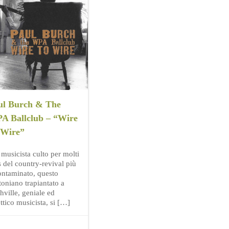
ul Burch & The
A Ballclub – “Wire
 Wire”
 musicista culto per molti
s del country-revival più
ontaminato, questo
toniano trapiantato a
hville, geniale ed
ttico musicista, si […]