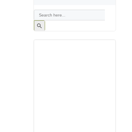
Search
for:
Search
Button