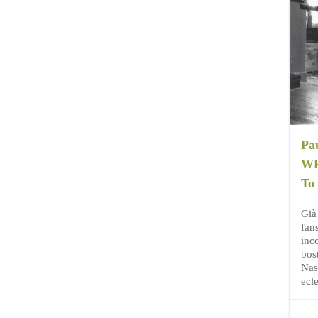
Pa
WP
To
Già
fan
inc
bos
Nas
ecle