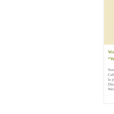
We
“W
Son
Cal
la 
Die
Wes