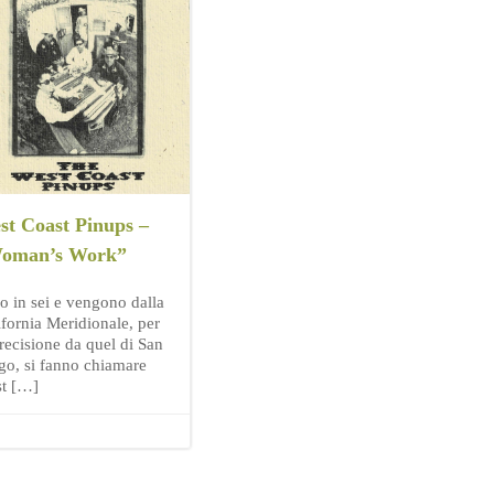
st Coast Pinups –
oman’s Work”
o in sei e vengono dalla
ifornia Meridionale, per
precisione da quel di San
go, si fanno chiamare
t […]