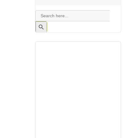
Search
for:
Search
Button