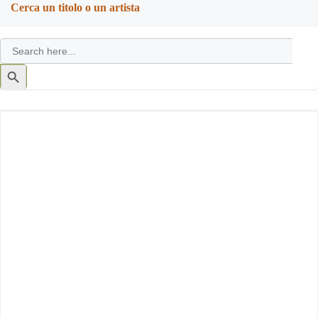
Cerca un titolo o un artista
Search
for:
Search
Button