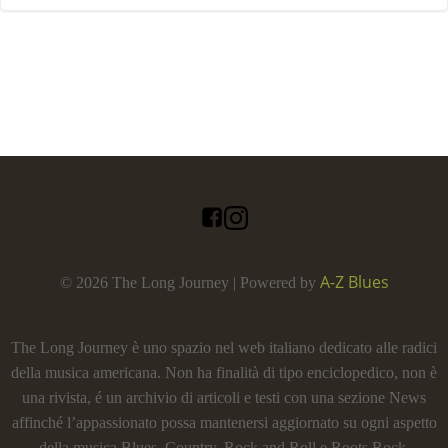
A-Z Blues
© 2026 The Long Journey | Powered by
The Long Journey è uno spazio nel web italiano dedicato alle radici
della musica americana. Non ha finalità di tipo enciclopedico, non è
una rivista, é un archivio di articoli e testi con una sezione News
affinché l’appassionato possa mantenersi aggiornato su ogni aspetto
della musica Blues, Country, Rock and Roll e Roots Rock.