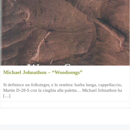
Michael Johnathon – “Woodsongs”
Si definisce un folksinger, e lo sembra: barba lunga, cappellaccio,
Martin D-28-S con la cinghia alla paletta… Michael Johnathon ha
[…]