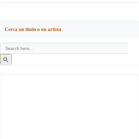
Cerca un titolo o un artista
Search
for:
Search
Button