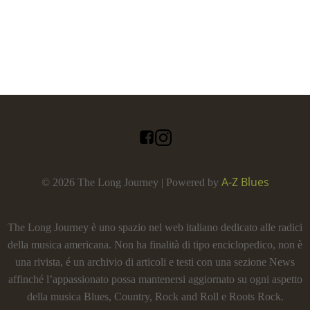
A-Z Blues
© 2026 The Long Journey | Powered by
The Long Journey è uno spazio nel web italiano dedicato alle radici
della musica americana. Non ha finalità di tipo enciclopedico, non è
una rivista, é un archivio di articoli e testi con una sezione News
affinché l’appassionato possa mantenersi aggiornato su ogni aspetto
della musica Blues, Country, Rock and Roll e Roots Rock.