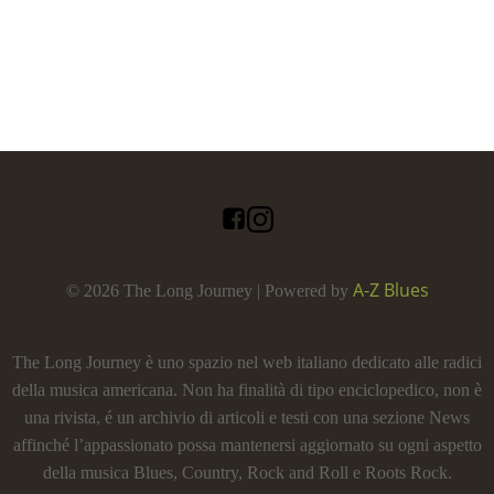
A-Z Blues
© 2026 The Long Journey | Powered by
The Long Journey è uno spazio nel web italiano dedicato alle radici
della musica americana. Non ha finalità di tipo enciclopedico, non è
una rivista, é un archivio di articoli e testi con una sezione News
affinché l’appassionato possa mantenersi aggiornato su ogni aspetto
della musica Blues, Country, Rock and Roll e Roots Rock.