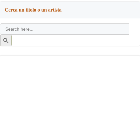
Cerca un titolo o un artista
Search
for:
Search
Button