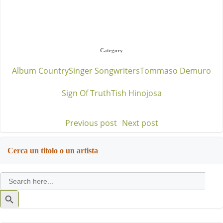
Category
Album Country
Singer Songwriters
Tommaso Demuro
Sign Of Truth
Tish Hinojosa
Previous post
Next post
Post
Post
navigation
navigation
Cerca un titolo o un artista
Search
for:
Search
Button