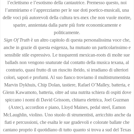
l’eclettismo e l’esotismo della cantautrice. Premesso questo, noi
l’ammiriamo e l’apprezziamo per le sue doti poetico-musicali, una
delle voci più autorevoli della cultura tex-mex che non vuole morire,
sparire, annientata dalla parte più forte economicamente e
politicamente.
Sign Of Truth
è un altro capitolo di questa personalissima voce che,
anche in grazie di questa esigenza, ha mutuato un particolarissimo e
sensibile stile espressivo. Le trasparenti mexican-roots di molte sue
ballads non vengono snaturate dal contatto della musica texana, al
contrario, quasi frutto di un riuscito ibrido, si irradiano di ulteriori
colori, sapori e profumi. Al suo fianco troviamo il multistrumentista
Marvin Dykhuis, Chip Dolan, tastiere, Rafael O’Malley, batteria, e
Glenn Kawamoto, batteria, oltre ad una nutrita schiera di ospiti dove
spiccano i nomi di David Grissom, chitarra elettrica, Joel Guzman
(Axtec), accordion e piano, Lloyd Maines, pedal steel, Eamon
McLaughlin, violino. Uno stuolo di strumentisti, arricchito anche da
fiati e percussioni, che esalta le sue gradevoli e colorate ballate che
cantano proprio il quotidiano di tutto quanto si trova a sud del Texas