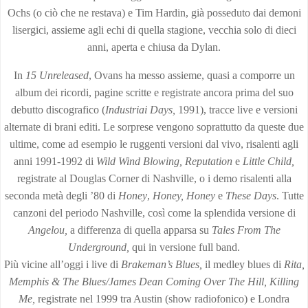
Ochs (o ciò che ne restava) e Tim Hardin, già posseduto dai demoni
lisergici, assieme agli echi di quella stagione, vecchia solo di dieci
anni, aperta e chiusa da Dylan.
In
15 Unreleased
, Ovans ha messo assieme, quasi a comporre un
album dei ricordi, pagine scritte e registrate ancora prima del suo
debutto discografico (
Industriai Days,
1991), tracce live e versioni
alternate di brani editi. Le sorprese vengono soprattutto da queste due
ultime, come ad esempio le ruggenti versioni dal vivo, risalenti agli
anni 1991-1992 di
Wild Wind Blowing, Reputation
e
Little Child,
registrate al Douglas Corner di Nashville, o i demo risalenti alla
seconda metà degli ’80 di
Honey
,
Honey, Honey
e
These Days
. Tutte
canzoni del periodo Nashville, così come la splendida versione di
Angelou,
a differenza di quella apparsa su
Tales
From The
Underground,
qui in versione full band.
Più vicine all’oggi i live di
Brakeman’s Blues,
il medley blues di
Rita,
Memphis & The Blues/James Dean Coming Over The Hill, Killing
Me,
registrate nel 1999 tra Austin (show radiofonico) e Londra