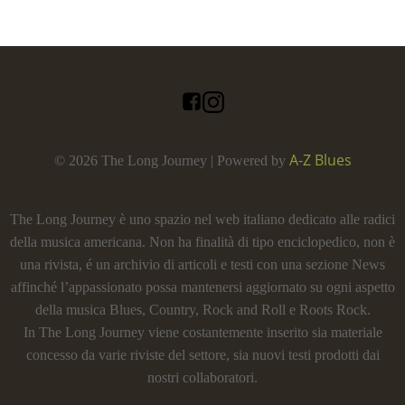
A-Z Blues
© 2026 The Long Journey | Powered by
The Long Journey è uno spazio nel web italiano dedicato alle radici
della musica americana. Non ha finalità di tipo enciclopedico, non è
una rivista, é un archivio di articoli e testi con una sezione News
affinché l’appassionato possa mantenersi aggiornato su ogni aspetto
della musica Blues, Country, Rock and Roll e Roots Rock.
In The Long Journey viene costantemente inserito sia materiale
concesso da varie riviste del settore, sia nuovi testi prodotti dai
nostri collaboratori.