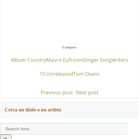
Category
Album Country
Mauro Eufrosini
Singer Songwriters
15 Unreleased
Tom Ovans
Previous post
Next post
Post
Post
navigation
navigation
Cerca un titolo o un artista
Search
for:
Search