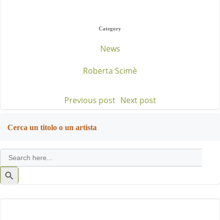
Category
News
Roberta Scimè
Previous post
Next post
Post
Post
navigation
navigation
Cerca un titolo o un artista
Search
for:
Search
Button