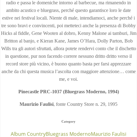
radio e passa le domeniche intorno al barbecue, ma rimanendo in
ambito acustico e bluegrass, perché questo garantisce loro le date
estive nei festival locali. Niente di male, intendiamoci, anche perché i
tre sono bravi e convincenti, poi metteteci anche la presenza di Bobby
Hicks al fiddle, Gene Wooten al dobro, Kenny Malone ai tamburi, Jim
Britton al banjo, e Kieran Kane, James O’Hara, Dolly Parton, Bob
Wills tra gli autori sfruttati, allora potete rendervi conto che il dischetto
in questione, pur non facendo correre nessuno dritto dritto verso il
record store più vicino, è buono quanto basta per farsi apprezzare
anche da chi questa musica l’ascolta con maggiore attenzione… come
me, e voi.
Pinecastle PRC-1037 (Bluegrass Moderno, 1994)
Maurizio Faulisi
, fonte Country Store n. 29, 1995
Category
Album Country
Bluegrass Moderno
Maurizio Faulisi