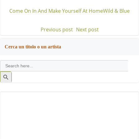
Come On In And Make Yourself At Home
Wild & Blue
Previous post
Next post
Post
Post
navigation
navigation
Cerca un titolo o un artista
Search
for:
Search
Button