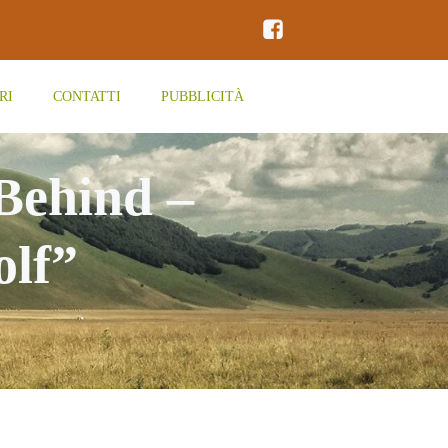
RI
CONTATTI
PUBBLICITÀ
 Behind –
lf”