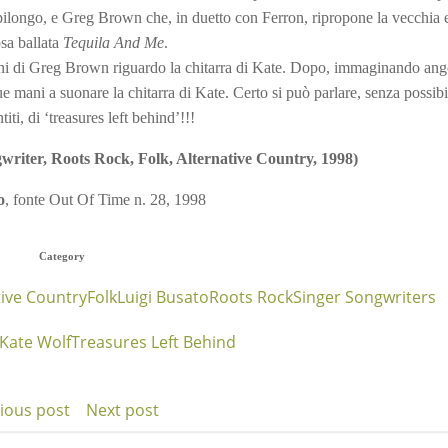
mpilongo, e Greg Brown che, in duetto con Ferron, ripropone la vecchia
osa ballata
Tequila And Me
.
ioni di Greg Brown riguardo la chitarra di Kate. Dopo, immaginando ango
e mani a suonare la chitarra di Kate. Certo si può parlare, senza possibil
iti, di ‘treasures left behind’!!!
iter, Roots Rock, Folk, Alternative Country, 1998)
o
, fonte Out Of Time n. 28, 1998
Category
tive Country
Folk
Luigi Busato
Roots Rock
Singer Songwriters
Kate Wolf
Treasures Left Behind
ious post
Next post
t
Post