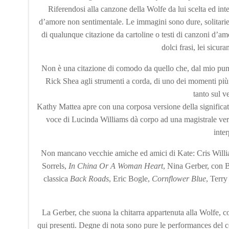
Riferendosi alla canzone della Wolfe da lui scelta ed inte
d’amore non sentimentale. Le immagini sono dure, solitari
di qualunque citazione da cartoline o testi di canzoni d’am
dolci frasi, lei sicu
Non è una citazione di comodo da quello che, dal mio punto 
Rick Shea agli strumenti a corda, di uno dei momenti più
tanto sul v
Kathy Mattea apre con una corposa versione della significa
voce di Lucinda Williams dà corpo ad una magistrale ver
inte
Non mancano vecchie amiche ed amici di Kate: Cris Will
Sorrels,
In China Or A Woman Heart
, Nina Gerber, con 
classica
Back Roads
, Eric Bogle,
Cornflower Blue
, Terry
La Gerber, che suona la chitarra appartenuta alla Wolfe, c
qui presenti. Degne di nota sono pure le performances del