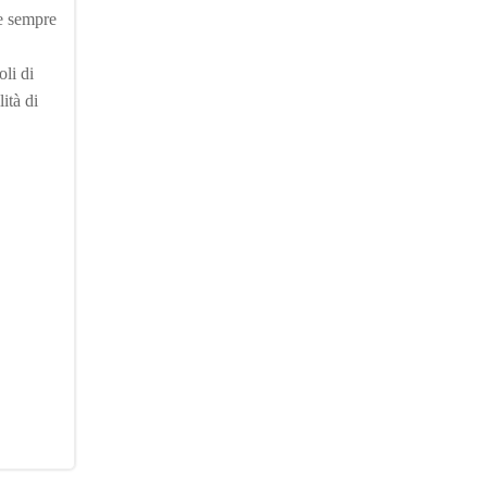
 e sempre
li di
ità di