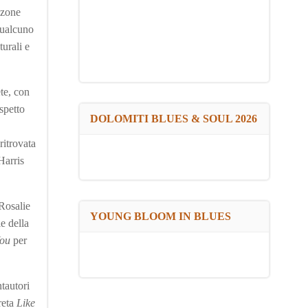
nzone
qualcuno
turali e
ete, con
ispetto
DOLOMITI BLUES & SOUL 2026
 ritrovata
Harris
 Rosalie
YOUNG BLOOM IN BLUES
e della
You
per
tautori
reta
Like