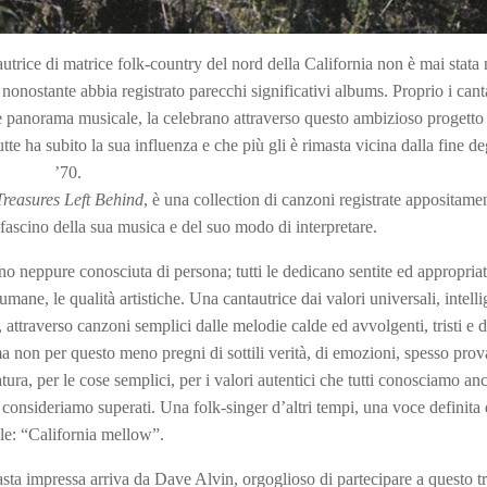
autrice di matrice folk-country del nord della California non è mai stata
 nonostante abbia registrato parecchi significativi albums. Proprio i cant
le panorama musicale, la celebrano attraverso questo ambizioso progetto
te ha subito la sua influenza e che più gli è rimasta vicina dalla fine de
’70.
Treasures Left Behind
, è una collection di canzoni registrate appositame
il fascino della sua musica e del suo modo di interpretare.
no neppure conosciuta di persona; tutti le dedicano sentite ed appropria
 umane, le qualità artistiche. Una cantautrice dai valori universali, intell
, attraverso canzoni semplici dalle melodie calde ed avvolgenti, tristi e d
ma non per questo meno pregni di sottili verità, di emozioni, spesso prov
atura, per le cose semplici, per i valori autentici che tutti conosciamo an
onsideriamo superati. Una folk-singer d’altri tempi, una voce definita 
e: “California mellow”.
masta impressa arriva da Dave Alvin, orgoglioso di partecipare a questo tr