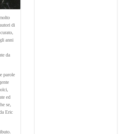
 molto
autori di
 curato,
gli anni
nte da
te parole
igente
olci,
ate ed
che se,
da Eric
ibuto.