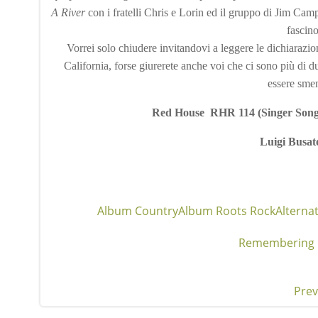
A River
con i fratelli Chris e Lorin ed il gruppo di Jim Ca
fascin
Vorrei solo chiudere invitandovi a leggere le dichiaraz
California, forse giurerete anche voi che ci sono più di du
essere sment
Red House RHR 114 (Singer Songwr
Luigi Busat
Album Country
Album Roots Rock
Alterna
Remembering 
Prev
Pos