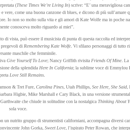
rpretata (
These Times We’re Living In
) scrive: “E’ una meravigliosa ca
e e vere, come una buona canzone di blues, e dicono di più sull’amare 
ore. Io non so molto sulla vita e gli amori di Kate Wolfe ma in poche na
ramente conosceva molto riguardo ai miei”.
di vista, può essere il musicista di punta di questa raccolta ed interpr
 pregevoli di
Remembering Kate Wolfe
. Vi sfilano personaggi di tutto r
ersante maschile che femminile.
tiva
Give Yourself To Love
; Nancy Griffith rivisita
Friends Of Mine
. La
sione della splendida
Here In California
; la sublime voce di Emmylou 
rpreta
Love Still Remains
.
iamson & Tret Fure,
Carolina Pines
, Utah Phillips,
See Here, She Said
,
Barbara Higbie, Mike Marshall e Cary Black, in una versione strumental
 Garthwaite che chiude in solitudine con la nostalgica
Thinking About 
sola voce.
on un nutrito gruppo di strumentisti californiani, accompagna diversi can
 convincente John Gorka,
Sweet Love
, l’ispirato Peter Rowan, che interp