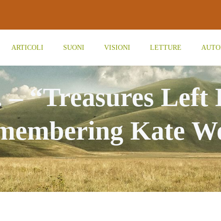
ARTICOLI
SUONI
VISIONI
LETTURE
AUTO
 – “Treasures Left
membering Kate Wo