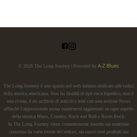
A-Z Blues
© 2026 The Long Journey | Powered by
The Long Journey è uno spazio nel web italiano dedicato alle radici
della musica americana. Non ha finalità di tipo enciclopedico, non è
una rivista, é un archivio di articoli e testi con una sezione News
affinché l’appassionato possa mantenersi aggiornato su ogni aspetto
della musica Blues, Country, Rock and Roll e Roots Rock.
In The Long Journey viene costantemente inserito sia materiale
concesso da varie riviste del settore, sia nuovi testi prodotti dai