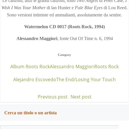
Le canzoni, anzi le grandi canzoni, sono
Two Angels
di Peter Case,
I
Wish I Was Your Mother
di lan Hunter e
Pale Blue Eyes
di Lou Reed.
Sono versioni intimiste ed ammalianti, assolutamente da sentire.
Watermelon CD 0017 (Roots Rock, 1994)
Alessandro Maggiori
, fonte Out Of Time n. 6, 1994
Category
Album Roots Rock
Alessandro Maggiori
Roots Rock
Alejandro Escovedo
The End/Losing Your Touch
Previous post
Next post
Post
Post
navigation
navigation
Cerca un titolo o un artista
Search