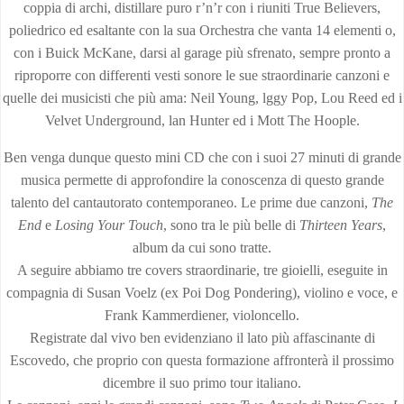
coppia di archi, distillare puro r’n’r con i riuniti True Believers,
poliedrico ed esaltante con la sua Orchestra che vanta 14 elementi o,
con i Buick McKane, darsi al garage più sfrenato, sempre pronto a
riproporre con differenti vesti sonore le sue straordinarie canzoni e
quelle dei musicisti che più ama: Neil Young, lggy Pop, Lou Reed ed i
Velvet Underground, lan Hunter ed i Mott The Hoople.
Ben venga dunque questo mini CD che con i suoi 27 minuti di grande
musica permette di approfondire la conoscenza di questo grande
talento del cantautorato contemporaneo. Le prime due canzoni,
The
End
e
Losing Your Touch
, sono tra le più belle di
Thirteen Years
,
album da cui sono tratte.
A seguire abbiamo tre covers straordinarie, tre gioielli, eseguite in
compagnia di Susan Voelz (ex Poi Dog Pondering), violino e voce, e
Frank Kammerdiener, violoncello.
Registrate dal vivo ben evidenziano il lato più affascinante di
Escovedo, che proprio con questa formazione affronterà il prossimo
dicembre il suo primo tour italiano.