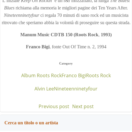
L’iniziale
Keep On Rockin’
è un r&r mozzafiato, la lunga
The Bluest
Blues
richiama alla memoria le migliori pagine dei Ten Years After.
Nineteenninetyfour
ci regala 70 minuti di sano rock ed un musicista
ritrovato che speriamo abbia la volontà di proseguire su questa strada.
Manum Music CDTB 150 (Roots Rock
,
1993)
Franco Bigi
, fonte Out Of Time n. 2, 1994
Category
Album Roots Rock
Franco Bigi
Roots Rock
Alvin Lee
Nineteenninetyfour
Previous post
Next post
Post
Post
navigation
navigation
Cerca un titolo o un artista