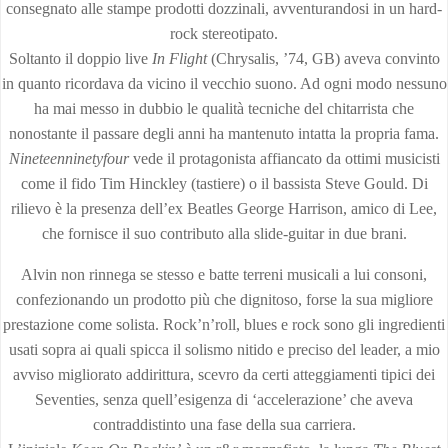
consegnato alle stampe prodotti dozzinali, avventurandosi in un hard-
rock stereotipato.
Soltanto il doppio live
In Flight
(Chrysalis, ’74, GB) aveva convinto
in quanto ricordava da vicino il vecchio suono. Ad ogni modo nessuno
ha mai messo in dubbio le qualità tecniche del chitarrista che
nonostante il passare degli anni ha mantenuto intatta la propria fama.
Nineteenninetyfour
vede il protagonista affiancato da ottimi musicisti
come il fido Tim Hinckley (tastiere) o il bassista Steve Gould. Di
rilievo è la presenza dell’ex Beatles George Harrison, amico di Lee,
che fornisce il suo contributo alla slide-guitar in due brani.
Alvin non rinnega se stesso e batte terreni musicali a lui consoni,
confezionando un prodotto più che dignitoso, forse la sua migliore
prestazione come solista. Rock’n’roll, blues e rock sono gli ingredienti
usati sopra ai quali spicca il solismo nitido e preciso del leader, a mio
avviso migliorato addirittura, scevro da certi atteggiamenti tipici dei
Seventies, senza quell’esigenza di ‘accelerazione’ che aveva
contraddistinto una fase della sua carriera.