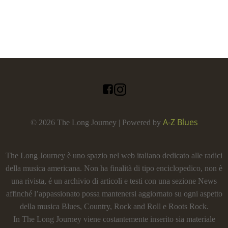
A-Z Blues
© 2026 The Long Journey | Powered by
The Long Journey è uno spazio nel web italiano dedicato alle radici
della musica americana. Non ha finalità di tipo enciclopedico, non è
una rivista, é un archivio di articoli e testi con una sezione News
affinché l’appassionato possa mantenersi aggiornato su ogni aspetto
della musica Blues, Country, Rock and Roll e Roots Rock.
In The Long Journey viene costantemente inserito sia materiale